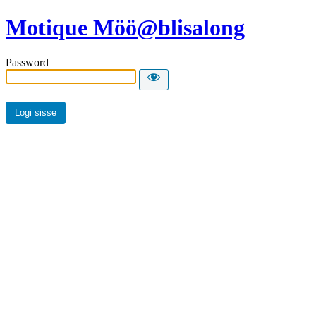
Motique Möö@blisalong
Password