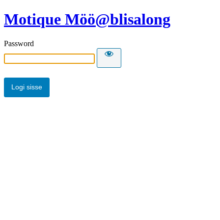
Motique Möö@blisalong
Password