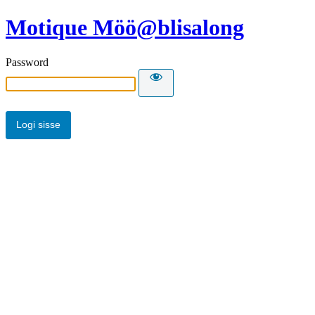
Motique Möö@blisalong
Password