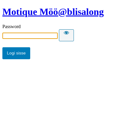
Motique Möö@blisalong
Password