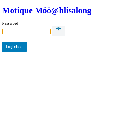
Motique Möö@blisalong
Password