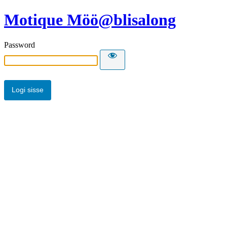
Motique Möö@blisalong
Password