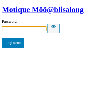
Motique Möö@blisalong
Password